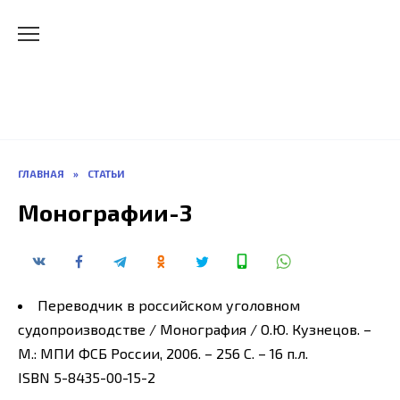
Перейти
Официальный сайт -
к
содержанию
Кузнецова Олега Юрьевича
Правовед-процессуалист, историк-медиевист,
преподаватель высшей школы, бизнес-
консультант, изобретатель
ГЛАВНАЯ
»
СТАТЬИ
Монографии-3
Переводчик в российском уголовном
судопроизводстве / Монография / О.Ю. Кузнецов. –
М.: МПИ ФСБ России, 2006. – 256 С. – 16 п.л.
ISBN 5-8435-00-15-2