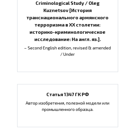
Criminological Study / Oleg
Kuznetsov [История
транснационального армянского
терроризма в ХХ столетии:
историко-криминологическое
исследование: На англ. яз.].
– Second English edition, revised & amended
/ Under
Статья 1347 ГК РФ
Автор изобретения, полезной модели или
промышленного образца.