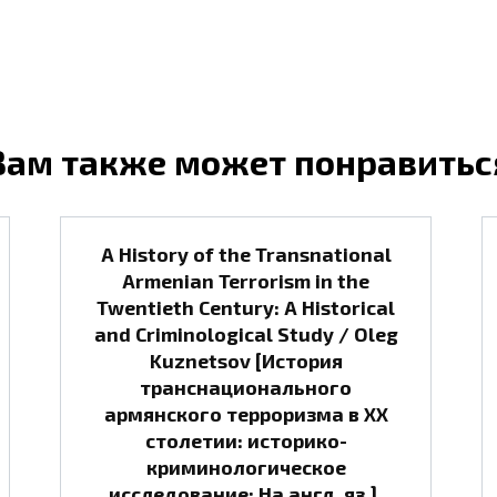
Вам также может понравитьс
A History of the Transnational
Armenian Terrorism in the
Twentieth Century: A Historical
and Criminological Study / Oleg
Kuznetsov [История
транснационального
армянского терроризма в ХХ
столетии: историко-
криминологическое
исследование: На англ. яз.].