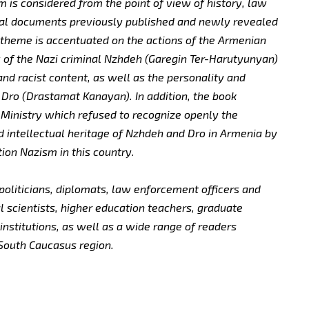
m is considered from the point of view of history, law
rical documents previously published and newly revealed
e theme is accentuated on the actions of the Armenian
ty of the Nazi criminal Nzhdeh (Garegin Ter-Harutyunyan)
and racist content, as well as the personality and
al Dro (Drastamat Kanayan). In addition, the book
n Ministry which refused to recognize openly the
d intellectual heritage of Nzhdeh and Dro in Armenia by
ation Nazism in this country.
 politicians, diplomats, law enforcement officers and
al scientists, higher education teachers, graduate
institutions, as well as a wide range of readers
e South Caucasus region.