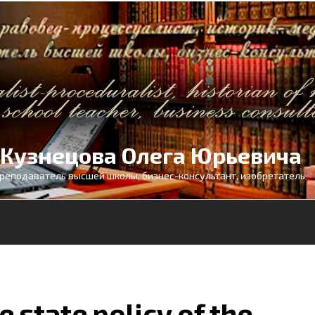
 Кузнецова Олега Юрьевича
реподаватель высшей школы, бизнес-консультант, изобретатель
 state policy of the