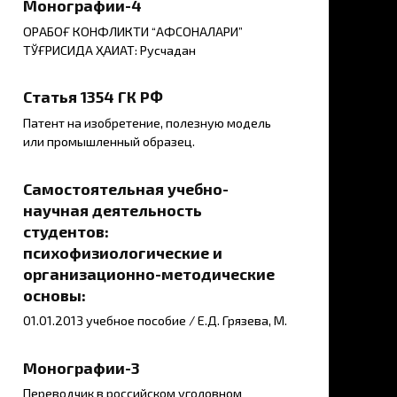
Монографии-4
ҚОРАБОҒ КОНФЛИКТИ “АФСОНАЛАРИ”
ТЎҒРИСИДА ҲАҚИҚАТ: Русчадан
Статья 1354 ГК РФ
Патент на изобретение, полезную модель
или промышленный образец.
Самостоятельная учебно-
научная деятельность
студентов:
психофизиологические и
организационно-методические
основы:
01.01.2013 учебное пособие / Е.Д. Грязева, М.
Монографии-3
Переводчик в российском уголовном