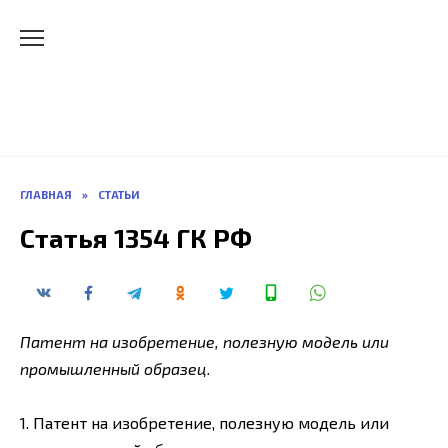
Перейти
Официальный сайт -
к
содержанию
Кузнецова Олега Юрьевича
Правовед-процессуалист, историк-медиевист,
преподаватель высшей школы, бизнес-
консультант, изобретатель
ГЛАВНАЯ
»
СТАТЬИ
Статья 1354 ГК РФ
Патент на изобретение, полезную модель или
промышленный образец
.
1. Патент на изобретение, полезную модель или